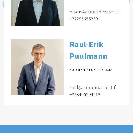
madis@ruutumestarit.fi
+37255655359
Raul-Erik
Puulmann
SUOMEN ALUEJOHTAJA
raul@ruutumestarit.fi
+358400294215