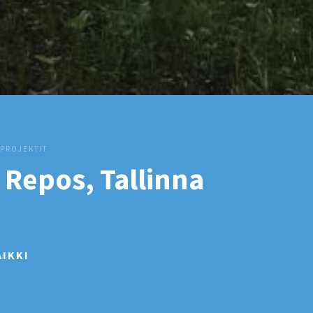
 PROJEKTIT
i kirkko, Tallinna
AIKKI