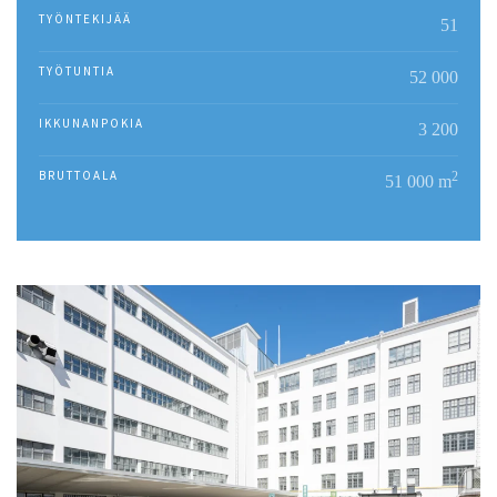
TYÖNTEKIJÄÄ
51
TYÖTUNTIA
52 000
IKKUNANPOKIA
3 200
BRUTTOALA
2
51 000 m