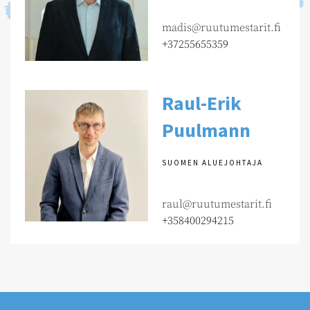
madis@ruutumestarit.fi
+37255655359
Raul-Erik
Puulmann
SUOMEN ALUEJOHTAJA
raul@ruutumestarit.fi
+358400294215